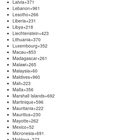
Latvia
+371
Lebanon
+961
Lesotho
+266
Liberia
+231
Libya
+218
Liechtenstein
+423
Lithuania
+370
Luxembourg
+352
Macau
+853
Madagascar
+261
Malawi
+265
Malaysia
+60
Maldives
+960
Mali
+223
Malta
+356
Marshall Islands
+692
Martinique
+596
Mauritania
+222
Mauritius
+230
Mayotte
+262
Mexico
+52
Micronesia
+691
Moldova
+373