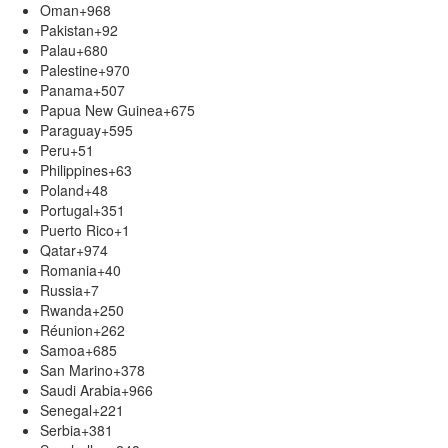
Oman
+968
Pakistan
+92
Palau
+680
Palestine
+970
Panama
+507
Papua New Guinea
+675
Paraguay
+595
Peru
+51
Philippines
+63
Poland
+48
Portugal
+351
Puerto Rico
+1
Qatar
+974
Romania
+40
Russia
+7
Rwanda
+250
Réunion
+262
Samoa
+685
San Marino
+378
Saudi Arabia
+966
Senegal
+221
Serbia
+381