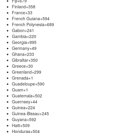
Fiji
+679
Finland
+358
France
+33
French Guiana
+594
French Polynesia
+689
Gabon
+241
Gambia
+220
Georgia
+995
Germany
+49
Ghana
+233
Gibraltar
+350
Greece
+30
Greenland
+299
Grenada
+1
Guadeloupe
+590
Guam
+1
Guatemala
+502
Guernsey
+44
Guinea
+224
Guinea-Bissau
+245
Guyana
+592
Haiti
+509
Honduras
+504