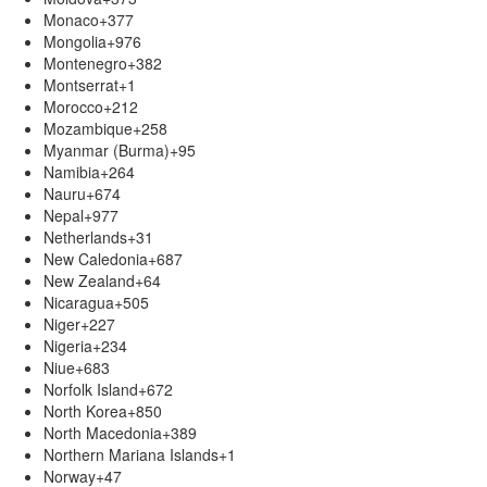
Monaco
+377
Mongolia
+976
Montenegro
+382
Montserrat
+1
Morocco
+212
Mozambique
+258
Myanmar (Burma)
+95
Namibia
+264
Nauru
+674
Nepal
+977
Netherlands
+31
New Caledonia
+687
New Zealand
+64
Nicaragua
+505
Niger
+227
Nigeria
+234
Niue
+683
Norfolk Island
+672
North Korea
+850
North Macedonia
+389
Northern Mariana Islands
+1
Norway
+47