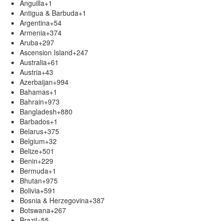
Anguilla
+1
Antigua & Barbuda
+1
Argentina
+54
Armenia
+374
Aruba
+297
Ascension Island
+247
Australia
+61
Austria
+43
Azerbaijan
+994
Bahamas
+1
Bahrain
+973
Bangladesh
+880
Barbados
+1
Belarus
+375
Belgium
+32
Belize
+501
Benin
+229
Bermuda
+1
Bhutan
+975
Bolivia
+591
Bosnia & Herzegovina
+387
Botswana
+267
Brazil
+55