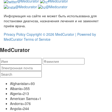
@Medcurator
#Medcurator
@Medcurator
@Medcurator
Информация на сайте не может быть использована для
постановки диагноза, назначения лечения и не заменяет
приём врача.
Privacy Policy
Copyright ©
2026 MedCurator | Powered by
MedCurator
Terms of Service
MedCurator
Afghanistan
+93
Albania
+355
Algeria
+213
American Samoa
+1
Andorra
+376
Angola
+244