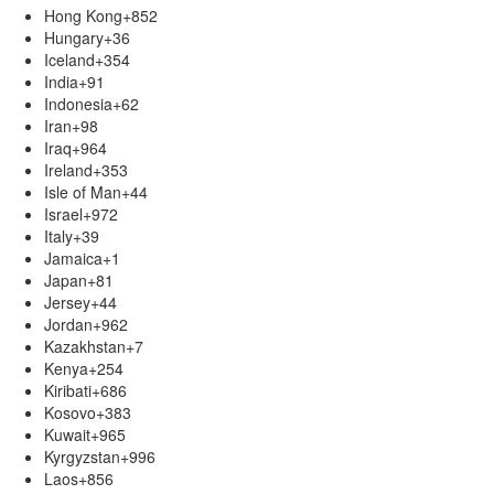
Hong Kong
+852
Hungary
+36
Iceland
+354
India
+91
Indonesia
+62
Iran
+98
Iraq
+964
Ireland
+353
Isle of Man
+44
Israel
+972
Italy
+39
Jamaica
+1
Japan
+81
Jersey
+44
Jordan
+962
Kazakhstan
+7
Kenya
+254
Kiribati
+686
Kosovo
+383
Kuwait
+965
Kyrgyzstan
+996
Laos
+856