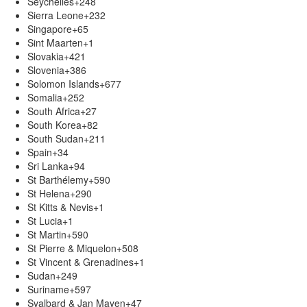
Seychelles
+248
Sierra Leone
+232
Singapore
+65
Sint Maarten
+1
Slovakia
+421
Slovenia
+386
Solomon Islands
+677
Somalia
+252
South Africa
+27
South Korea
+82
South Sudan
+211
Spain
+34
Sri Lanka
+94
St Barthélemy
+590
St Helena
+290
St Kitts & Nevis
+1
St Lucia
+1
St Martin
+590
St Pierre & Miquelon
+508
St Vincent & Grenadines
+1
Sudan
+249
Suriname
+597
Svalbard & Jan Mayen
+47