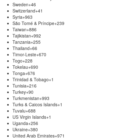
Sweden
+46
Switzerland
+41
Syria
+963
São Tomé & Príncipe
+239
Taiwan
+886
Tajikistan
+992
Tanzania
+255
Thailand
+66
Timor-Leste
+670
Togo
+228
Tokelau
+690
Tonga
+676
Trinidad & Tobago
+1
Tunisia
+216
Turkey
+90
Turkmenistan
+993
Turks & Caicos Islands
+1
Tuvalu
+688
US Virgin Islands
+1
Uganda
+256
Ukraine
+380
United Arab Emirates
+971